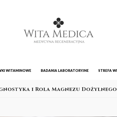
KI WITAMINOWE
BADANIA LABORATORYJNE
STREFA W
agnostyka i Rola Magnezu Dożylnego