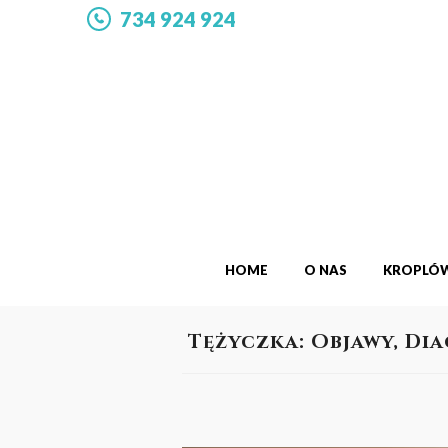
734 924 924
HOME
O NAS
KROPLÓW
Tężyczka: Objawy, Di