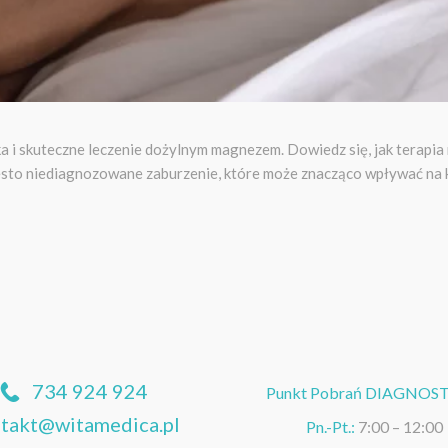
a i skuteczne leczenie dożylnym magnezem. Dowiedz się, jak terap
ęsto niediagnozowane zaburzenie, które może znacząco wpływać na k
734 924 924
Punkt Pobrań DIAGNOS
takt@witamedica.pl
Pn.-Pt.:
7:00 – 12:00