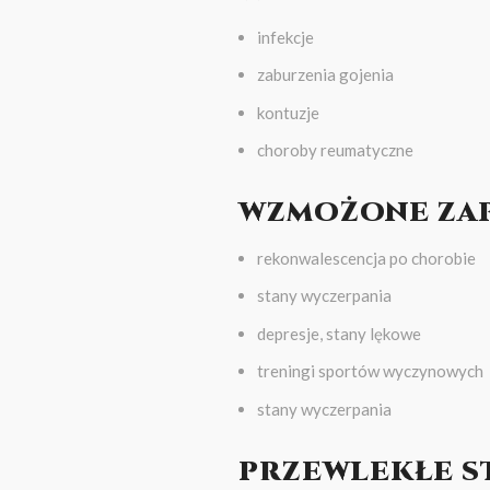
infekcje
zaburzenia gojenia
kontuzje
choroby reumatyczne
WZMOŻONE ZAP
rekonwalescencja po chorobie
stany wyczerpania
depresje, stany lękowe
treningi sportów wyczynowych
stany wyczerpania
PRZEWLEKŁE S