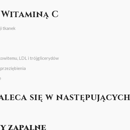
 Witaminą C
i tkanek
kowitemu, LDL i trójglicerydów
 przeziębienia
e
aleca się w następującyc
NY ZAPALNE