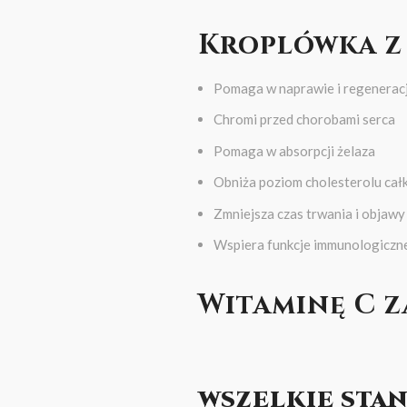
Kroplówka z
Pomaga w naprawie i regeneracj
Chromi przed chorobami serca
Pomaga w absorpcji żelaza
Obniża poziom cholesterolu cał
Zmniejsza czas trwania i objawy
Wspiera funkcje immunologiczn
Witaminę C z
WSZELKIE STA