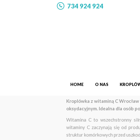
734 924 924
HOME
O NAS
KROPLÓW
Kroplówka z witaminą C Wrocław 
oksydacyjnym. Idealna dla osób po
Witamina C to wszechstronny siln
witaminy C zaczynają się od prod
struktur komórkowych przed uszkod