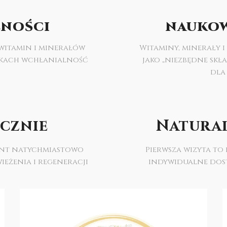
LNOŚCI
NAUKO
 witamin i minerałów
Witaminy, minerały i
wkach wchłanialność
jako „niezbędne skł
dla
ecznie
Natural
jent natychmiastowo
Pierwsza wizyta t
eżenia i regeneracji
indywidualne dost