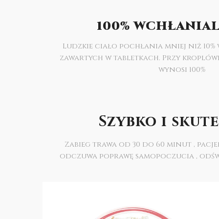
100% WCHŁANIA
Ludzkie ciało pochłania mniej niż 10%
zawartych w tabletkach. Przy kropló
wynosi 100%
Szybko i skut
Zabieg trawa od 30 do 60 minut , pac
odczuwa poprawę samopoczucia , odświ