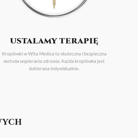
USTALAMY TERAPIĘ
Kroplówki w Wita Medica to skuteczna i bezpieczna
metoda wspierania zdrowia. Każda kroplówka jest
dobierana indywidualnie.
wych