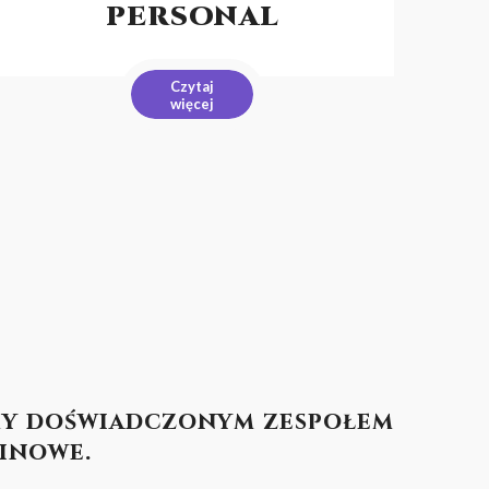
PERSONAL
Czytaj
więcej
śmy doświadczonym zespołem
minowe
.