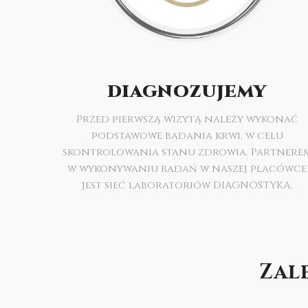
DIAGNOZUJEMY
Przed pierwszą wizytą należy wykonać
podstawowe badania krwi, w celu
skontrolowania stanu zdrowia. Partnere
w wykonywaniu badań w naszej placówce
jest sieć laboratoriów DIAGNOSTYKA.
Zal