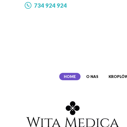
734 924 924
HOME
O NAS
KROPLÓW