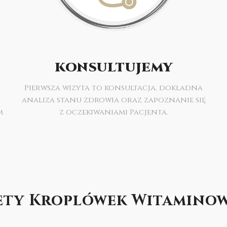
KONSULTUJEMY
Pierwsza wizyta to konsultacja, dokładna
analiza stanu zdrowia oraz zapoznanie się
m
z oczekiwaniami Pacjenta.
ety Kroplówek Witamino